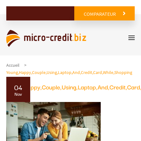
COMPARATEUR
Accueil
Young,Happy,Couple,Using,Laptop,And,Credit,Card,While,Shopping
04
Young,Happy,Couple,Using,Laptop,And,Credit,Card
Nov